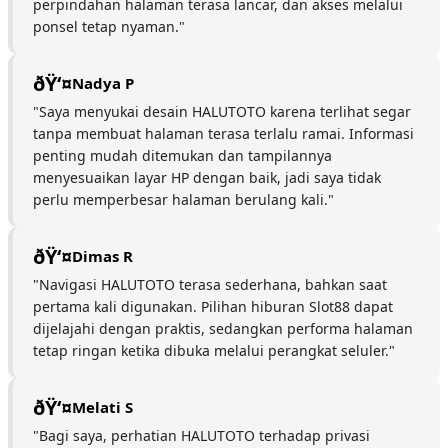
perpindahan halaman terasa lancar, dan akses melalui
ponsel tetap nyaman."
Nadya P
"Saya menyukai desain HALUTOTO karena terlihat segar
tanpa membuat halaman terasa terlalu ramai. Informasi
penting mudah ditemukan dan tampilannya
menyesuaikan layar HP dengan baik, jadi saya tidak
perlu memperbesar halaman berulang kali."
Dimas R
"Navigasi HALUTOTO terasa sederhana, bahkan saat
pertama kali digunakan. Pilihan hiburan Slot88 dapat
dijelajahi dengan praktis, sedangkan performa halaman
tetap ringan ketika dibuka melalui perangkat seluler."
Melati S
"Bagi saya, perhatian HALUTOTO terhadap privasi