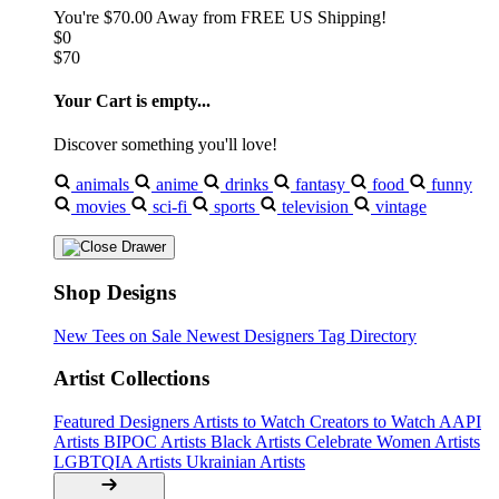
You're
$70.00
Away from
FREE US Shipping!
$0
$70
Your Cart is empty...
Discover something you'll love!
animals
anime
drinks
fantasy
food
funny
movies
sci-fi
sports
television
vintage
Shop Designs
New Tees on Sale
Newest Designers
Tag Directory
Artist Collections
Featured Designers
Artists to Watch
Creators to Watch
AAPI
Artists
BIPOC Artists
Black Artists
Celebrate Women Artists
LGBTQIA Artists
Ukrainian Artists