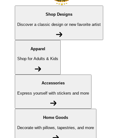
Shop Designs
Discover a classic design or new favorite artist
Apparel
Shop for Adults & Kids
Accessories
Express yourself with stickers and more
Home Goods
Decorate with pillows, tapestries, and more